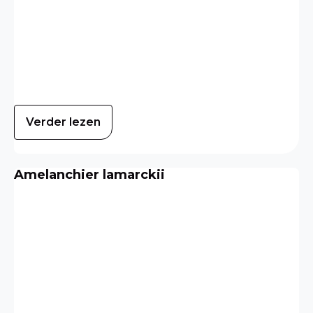
Verder lezen
Amelanchier lamarckii