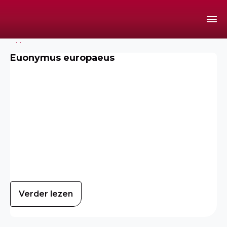
Home
Euonymus europaeus
Verder lezen