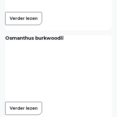
Verder lezen
Osmanthus burkwoodii
Verder lezen