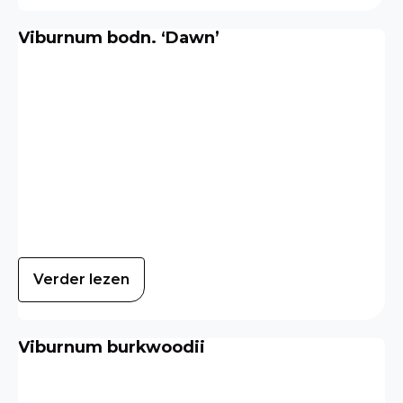
Viburnum bodn. ‘Dawn’
Verder lezen
Viburnum burkwoodii