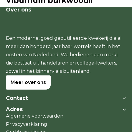
Viburnum burkwoodii
Over ons
Een moderne, goed geoutilleerde kwekerij die al
meer dan honderd jaar haar wortels heeft in het
oosten van Nederland. We bedienen een markt
die bestaat uit handelaren en collega-kwekers,
zowel in het binnen- als buitenland.
Meer over ons
Contact
Adres
Boomkwekerij Dedemsvaart
Algemene voorwaarden
Stegerensallee 11a
Stegerensallee 11a
Privacyverklaring
7701 PJ Dedemsvaart
7701 PJ Dedemsvaart