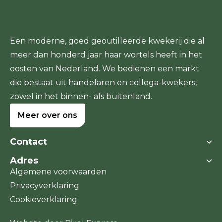
Een moderne, goed geoutilleerde kwekerij die al
meer dan honderd jaar haar wortels heeft in het
oosten van Nederland. We bedienen een markt
die bestaat uit handelaren en collega-kwekers,
zowel in het binnen- als buitenland.
Meer over ons
Contact
Adres
Boomkwekerij Dedemsvaart
Algemene voorwaarden
Stegerensallee 11a
Stegerensallee 11a
Privacyverklaring
7701 PJ Dedemsvaart
7701 PJ Dedemsvaart
Cookieverklaring
IBAN: NL64 ABNA 0598314032
T +31 (0)523-61 71 58