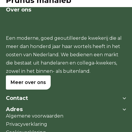
Prunus mahaleb
Over ons
Een moderne, goed geoutilleerde kwekerij die al
meer dan honderd jaar haar wortels heeft in het
oosten van Nederland. We bedienen een markt
die bestaat uit handelaren en collega-kwekers,
zowel in het binnen- als buitenland.
Meer over ons
Contact
Adres
Boomkwekerij Dedemsvaart
Algemene voorwaarden
Stegerensallee 11a
Stegerensallee 11a
Privacyverklaring
7701 PJ Dedemsvaart
7701 PJ Dedemsvaart