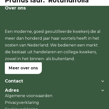
Prunus laur. ‘Rotundifolia’
Over ons
Een moderne, goed geoutilleerde kwekerij die al
meer dan honderd jaar haar wortels heeft in het
oosten van Nederland. We bedienen een markt
die bestaat uit handelaren en collega-kwekers,
zowel in het binnen- als buitenland.
Meer over ons
Contact
Adres
Boomkwekerij Dedemsvaart
Algemene voorwaarden
Stegerensallee 11a
Stegerensallee 11a
Privacyverklaring
7701 PJ Dedemsvaart
7701 PJ Dedemsvaart