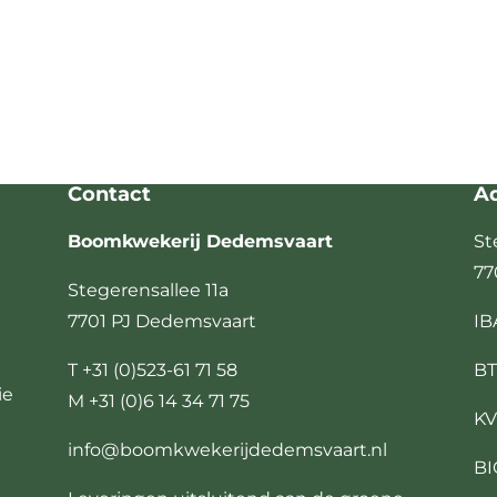
Contact
A
Boomkwekerij Dedemsvaart
St
77
Stegerensallee 11a
7701 PJ Dedemsvaart
IB
T +31 (0)523-61 71 58
BT
ie
M +31 (0)6 14 34 71 75
KV
info@boomkwekerijdedemsvaart.nl
BI