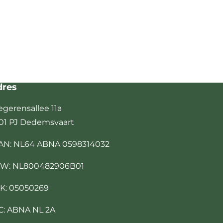
dres
egerensallee 11a
01 PJ Dedemsvaart
AN: NL64 ABNA 0598314032
W: NL800482906B01
K: 05050269
C: ABNA NL 2A