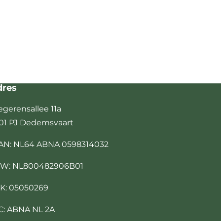
dres
egerensallee 11a
01 PJ Dedemsvaart
AN: NL64 ABNA 0598314032
W: NL800482906B01
K: 05050269
C: ABNA NL 2A