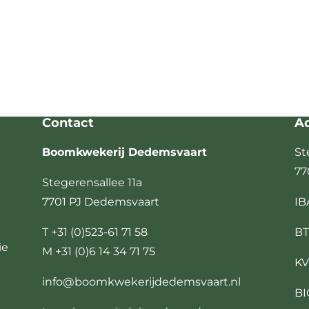
Contact
A
Boomkwekerij Dedemsvaart
St
77
Stegerensallee 11a
7701 PJ Dedemsvaart
IB
T +31 (0)523-61 71 58
BT
ie
M +31 (0)6 14 34 71 75
KV
info@boomkwekerijdedemsvaart.nl
BI