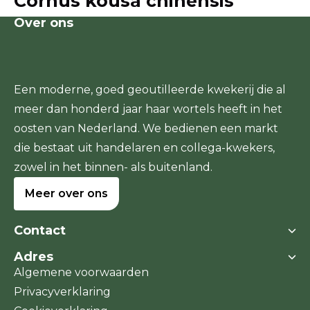
Cornus kousa chinensis
Over ons
Een moderne, goed geoutilleerde kwekerij die al
meer dan honderd jaar haar wortels heeft in het
oosten van Nederland. We bedienen een markt
die bestaat uit handelaren en collega-kwekers,
zowel in het binnen- als buitenland.
Meer over ons
Contact
Adres
Boomkwekerij Dedemsvaart
Algemene voorwaarden
Stegerensallee 11a
Stegerensallee 11a
Privacyverklaring
7701 PJ Dedemsvaart
7701 PJ Dedemsvaart